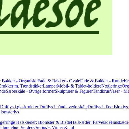
 Bakker - Organiske
Fade & Bakker - Ovale
Fade & Bakker - Runde
Kr
Krukker m. Tændstikker
Lamper
Mobil- & Tablet-holdere
Nøgleringe
Org
nde
Sæbeskåle - Øvrige former
Skulpturer & Figurer
Tandkrus
Vaser - M
Duftlys i glaskrukker
Duftlys i håndlavede skålę
Duftlys i dåse
Bloklys 
lomsterlys
gerringe
Halskæder: Blomster & Blade
Halskæder: Farvelade
Halskæder
Vidundelige Verden
Øreringe: Vinter & Jul