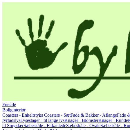
Forside
Boliginteriør
Coasters - Enkeltstyks
Coasters - Sæt
Fade & Bakker - Aflange
Fade &
fyrfadslys
Lysestager - til lange lys
Knager - Blomster
Knager - Runde
til Smykker
Sæbeskåle - Firkantede
Sæbeskåle - Ovale
Sæbeskåle - Ru