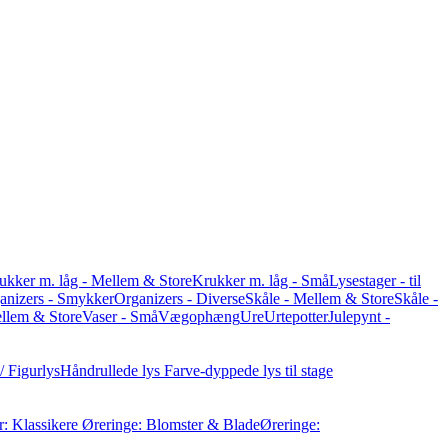
ukker m. låg - Mellem & Store
Krukker m. låg - Små
Lysestager - til
anizers - Smykker
Organizers - Diverse
Skåle - Mellem & Store
Skåle -
ellem & Store
Vaser - Små
Vægophæng
Ure
Urtepotter
Julepynt -
/ Figurlys
Håndrullede lys
Farve-dyppede lys til stage
: Klassikere
Øreringe: Blomster & Blade
Øreringe: