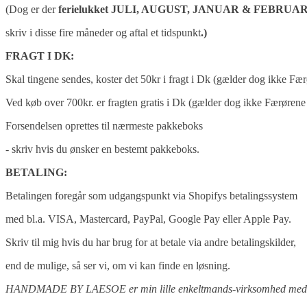
(Dog
er der
ferielukket JULI, AUGUST, JANUAR & FEBRUA
skriv i disse fire måneder og aftal et tidspunkt
.)
FRAGT I DK:
Skal tingene sendes, koster det 50kr i fragt i Dk (gælder dog ikke Fæ
Ved køb over 700kr. er fragten gratis i Dk (gælder dog ikke Færøren
Forsendelsen oprettes til nærmeste pakkeboks
- skriv hvis du ønsker en bestemt pakkeboks.
BETALING:
Betalingen foregår som udgangspunkt via Shopifys betalingssystem
med bl.a. VISA, Mastercard, PayPal, Google Pay eller Apple Pay.
Skriv til mig hvis du har brug for at betale via andre betalingskilder,
end de mulige, så ser vi, om vi kan finde en løsning.
HANDMADE BY LAESOE er min lille enkeltmands-virksomhed med fo