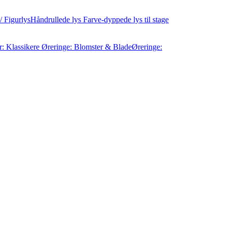
/ Figurlys
Håndrullede lys
Farve-dyppede lys til stage
: Klassikere
Øreringe: Blomster & Blade
Øreringe: