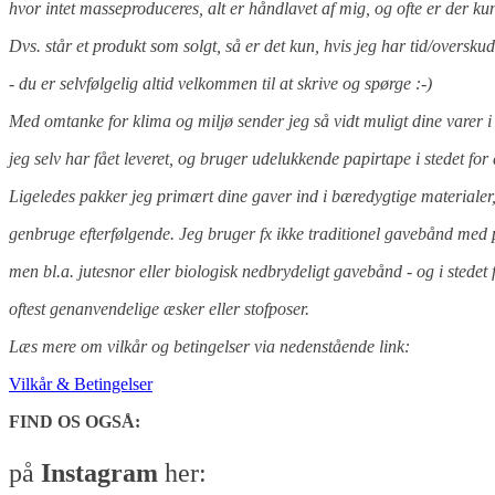
hvor intet masseproduceres, alt er håndlavet af mig, og ofte er der kun d
Dvs. står et produkt som solgt, så er det kun, hvis jeg har tid/oversk
- du er selvfølgelig altid velkommen til at skrive og spørge :-)
Med omtanke for klima og miljø sender jeg så vidt muligt dine varer 
jeg selv har fået leveret, og bruger udelukkende papirtape i stedet for 
Ligeledes pakker jeg primært dine gaver ind i bæredygtige materialer
genbruge efterfølgende. Jeg bruger fx ikke traditionel gavebånd med p
men bl.a. jutesnor eller biologisk nedbrydeligt gavebånd - og i stedet
oftest genanvendelige æsker eller stofposer.
Læs mere om vilkår og betingelser via nedenstående link:
Vilkår & Betingelser
FIND OS OGSÅ:
på
Instagram
her: