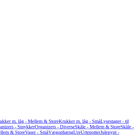
ukker m. låg - Mellem & Store
Krukker m. låg - Små
Lysestager - til
anizers - Smykker
Organizers - Diverse
Skåle - Mellem & Store
Skåle -
ellem & Store
Vaser - Små
Vægophæng
Ure
Urtepotter
Julepynt -