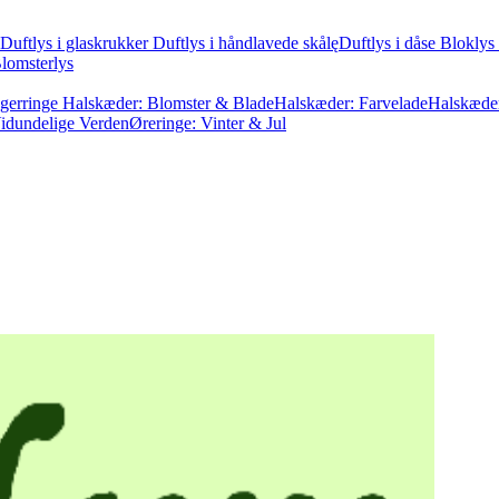
Duftlys i glaskrukker
Duftlys i håndlavede skålę
Duftlys i dåse
Bloklys 
lomsterlys
gerringe
Halskæder: Blomster & Blade
Halskæder: Farvelade
Halskæder
Vidundelige Verden
Øreringe: Vinter & Jul