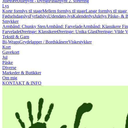
Juletræet
Julepynt - Øvrigt
Påskepynt
2. sortering
Lys
Korte formlys til stage
Mellem formlys til stage
Lange formlys til stage
Fødselsdagslys
Fyrfadslys
Udendørs-lys
Kalenderlys
Julelys
Påske- & B
Smykker
Armbånd: Chunky Sten
Armbånd: Farvelade
Armbånd: Klassikere
Fin
Farvelade
Øreringe: Klassikere
Øreringe: Unika Glas
Øreringe: Vilde 
Tekstil & Garn
Bi-Wraps
Grydelapper / Bordskånere
Viskestykker
Kort
Gavekort
Jul
Påske
Diverse
Markeder & Butikker
Om mig
KONTAKT & INFO