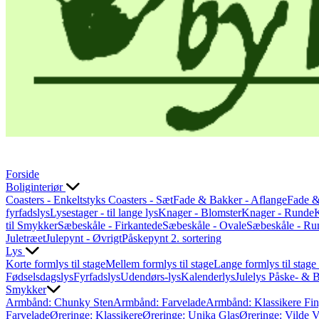
Forside
Boliginteriør
Coasters - Enkeltstyks
Coasters - Sæt
Fade & Bakker - Aflange
Fade &
fyrfadslys
Lysestager - til lange lys
Knager - Blomster
Knager - Runde
til Smykker
Sæbeskåle - Firkantede
Sæbeskåle - Ovale
Sæbeskåle - Ru
Juletræet
Julepynt - Øvrigt
Påskepynt
2. sortering
Lys
Korte formlys til stage
Mellem formlys til stage
Lange formlys til stage
Fødselsdagslys
Fyrfadslys
Udendørs-lys
Kalenderlys
Julelys
Påske- & B
Smykker
Armbånd: Chunky Sten
Armbånd: Farvelade
Armbånd: Klassikere
Fin
Farvelade
Øreringe: Klassikere
Øreringe: Unika Glas
Øreringe: Vilde 