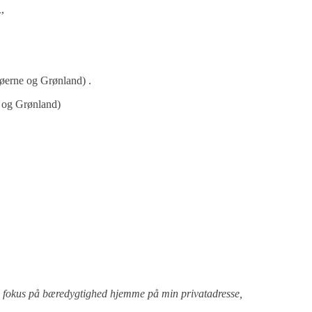
R
,
røerne og Grønland) .
e og Grønland)
kus på bæredygtighed hjemme på min privatadresse,