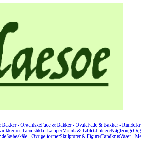
 Bakker - Organiske
Fade & Bakker - Ovale
Fade & Bakker - Runde
Kr
Krukker m. Tændstikker
Lamper
Mobil- & Tablet-holdere
Nøgleringe
Org
nde
Sæbeskåle - Øvrige former
Skulpturer & Figurer
Tandkrus
Vaser - M