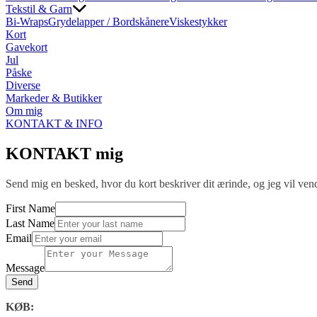
Tekstil & Garn
Bi-Wraps
Grydelapper / Bordskånere
Viskestykker
Kort
Gavekort
Jul
Påske
Diverse
Markeder & Butikker
Om mig
KONTAKT & INFO
KONTAKT mig
Send mig en besked, hvor du kort beskriver dit ærinde, og jeg vil vende
First Name
Last Name
Email
Message
Send
KØB: