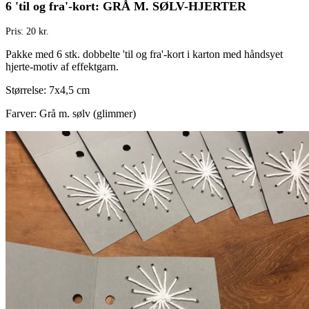
6 'til og fra'-kort: GRÅ M. SØLV-HJERTER
Pris: 20 kr.
Pakke med 6 stk. dobbelte 'til og fra'-kort i karton med håndsyet
hjerte-motiv af effektgarn.
Størrelse: 7x4,5 cm
Farver: Grå m. sølv (glimmer)