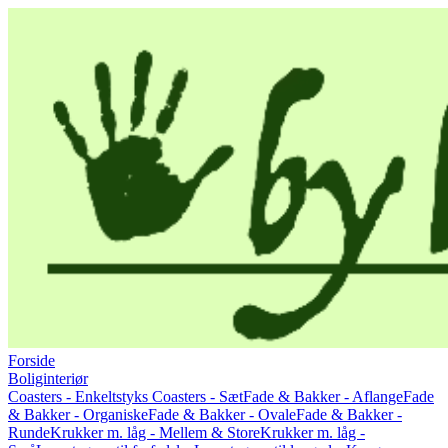
Forside
Boliginteriør
Coasters - Enkeltstyks
Coasters - Sæt
Fade & Bakker - Aflange
Fade
& Bakker - Organiske
Fade & Bakker - Ovale
Fade & Bakker -
Runde
Krukker m. låg - Mellem & Store
Krukker m. låg -