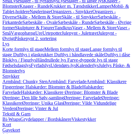
Små
Lysestager - til fyrfadslys
Lysestager - til lange lys
Knager -
Blomster
Knager - Runde
Krukker m. Tændstikker
Lamper
Mobil- &
Tablet-holdere
Nøgleringe
Organizers - Smykker
Organizers -
Diverse
Skåle - Mellem & Store
Skåle - til Smykker
Sæbeskåle -
Firkantede
Sæbeskåle - Ovale
Sæbeskåle - Runde
Sæbeskåle - Øvrige
former
Skulpturer & Figurer
Tandkrus
Vaser - Mellem & Store
Vaser -
Små
Vægophæng
Ure
Urtepotter
Julepynt - Juletræet
Julepynt -
Øvrigt
Påskepynt
2. sortering
Lys
Korte formlys til stage
Mellem formlys til stage
Lange formlys til
stage
Duftlys i glaskrukker
Duftlys i håndlavede skålę
Duftlys i dåse
Bloklys / Figurlys
Håndrullede lys
Farve-dyppede lys til stage
Fødselsdagslys
Fyrfadslys
Udendørs-lys
Kalenderlys
Julelys
Påske- &
Blomsterlys
Smykker
Armbånd: Chunky Sten
Armbånd: Farvelade
Armbånd: Klassikere
Fingerringe
Halskæder: Blomster & Blade
Halskæder:
Farvelade
Halskæder: Klassikere
Øreringe: Blomster & Blade
Øreringe: Den lille Sølv-samling
Øreringe: Farvelade
Øreringe:
Klassikere
Øreringe: Unika Glas
Øreringe: Vilde Vidundelige
Verden
Øreringe: Vinter & Jul
Tekstil & Garn
Bi-Wraps
Grydelapper / Bordskånere
Viskestykker
Kort
Gavekort