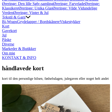
Øreringe: Den lille Sølv-samling
Øreringe: Farvelade
Øreringe:
Klassikere
Øreringe: Unika Glas
Øreringe: Vilde Vidundelige
Verden
Øreringe: Vinter & Jul
Tekstil & Garn
Bi-Wraps
Grydelapper / Bordskånere
Viskestykker
Kort
Gavekort
Jul
Påske
Diverse
Markeder & Butikker
Om mig
KONTAKT & INFO
håndlavede kort
kort til den personlige hilsen, fødselsdagen, julegaven eller noget helt andet