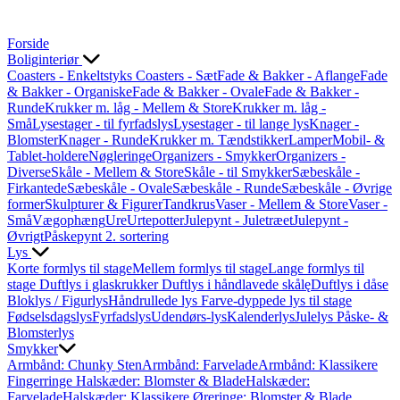
Forside
Boliginteriør
Coasters - Enkeltstyks
Coasters - Sæt
Fade & Bakker - Aflange
Fade
& Bakker - Organiske
Fade & Bakker - Ovale
Fade & Bakker -
Runde
Krukker m. låg - Mellem & Store
Krukker m. låg -
Små
Lysestager - til fyrfadslys
Lysestager - til lange lys
Knager -
Blomster
Knager - Runde
Krukker m. Tændstikker
Lamper
Mobil- &
Tablet-holdere
Nøgleringe
Organizers - Smykker
Organizers -
Diverse
Skåle - Mellem & Store
Skåle - til Smykker
Sæbeskåle -
Firkantede
Sæbeskåle - Ovale
Sæbeskåle - Runde
Sæbeskåle - Øvrige
former
Skulpturer & Figurer
Tandkrus
Vaser - Mellem & Store
Vaser -
Små
Vægophæng
Ure
Urtepotter
Julepynt - Juletræet
Julepynt -
Øvrigt
Påskepynt
2. sortering
Lys
Korte formlys til stage
Mellem formlys til stage
Lange formlys til
stage
Duftlys i glaskrukker
Duftlys i håndlavede skålę
Duftlys i dåse
Bloklys / Figurlys
Håndrullede lys
Farve-dyppede lys til stage
Fødselsdagslys
Fyrfadslys
Udendørs-lys
Kalenderlys
Julelys
Påske- &
Blomsterlys
Smykker
Armbånd: Chunky Sten
Armbånd: Farvelade
Armbånd: Klassikere
Fingerringe
Halskæder: Blomster & Blade
Halskæder:
Farvelade
Halskæder: Klassikere
Øreringe: Blomster & Blade