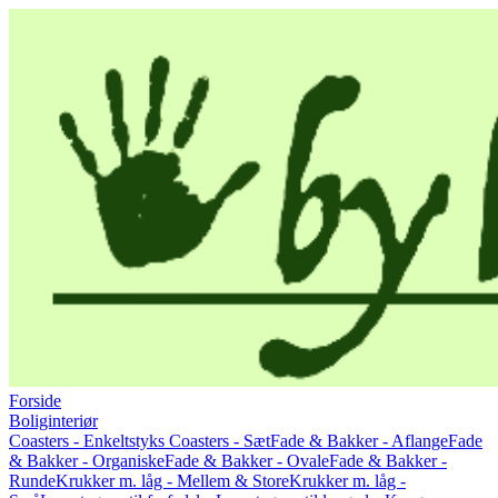
Forside
Boliginteriør
Coasters - Enkeltstyks
Coasters - Sæt
Fade & Bakker - Aflange
Fade
& Bakker - Organiske
Fade & Bakker - Ovale
Fade & Bakker -
Runde
Krukker m. låg - Mellem & Store
Krukker m. låg -