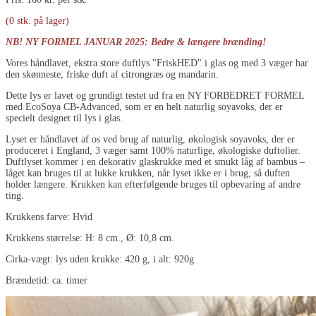
(0 stk. på lager)
NB! NY FORMEL JANUAR 2025: Bedre & længere brænding!
Vores håndlavet, ekstra store duftlys "FriskHED" i glas og med 3 væger har
den skønneste, friske duft af citrongræs og mandarin.
Dette lys er lavet og grundigt testet ud fra en NY FORBEDRET FORMEL
med EcoSoya CB-Advanced, som er en helt naturlig soyavoks, der er
specielt designet til lys i glas.
Lyset er håndlavet af os ved brug af naturlig, økologisk soyavoks, der er
produceret i England, 3 væger samt 100% naturlige, økologiske duftolier.
Duftlyset kommer i en dekorativ glaskrukke med et smukt låg af bambus –
låget kan bruges til at lukke krukken, når lyset ikke er i brug, så duften
holder længere. Krukken kan efterfølgende bruges til opbevaring af andre
ting.
Krukkens farve: Hvid
Krukkens størrelse: H: 8 cm., Ø: 10,8 cm.
Cirka-vægt: lys uden krukke: 420 g, i alt: 920g
Brændetid: ca. timer