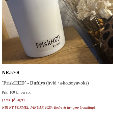
NR.570C
'FriskHED' - Duftlys
(hvid / øko.soyavoks)
Pris: 100 kr. per stk.
(3 stk. på lager)
NB! NY FORMEL JANUAR 2025: Bedre & længere brænding!