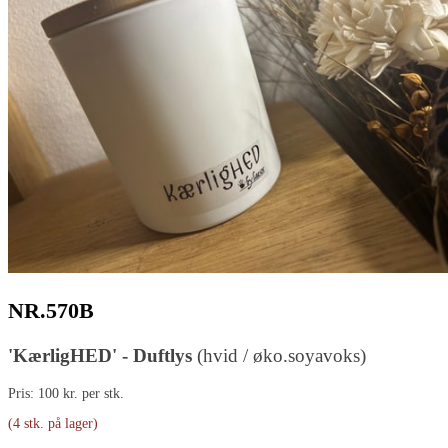
NR.570B
'KærligHED' - Duftlys
(hvid / øko.soyavoks)
Pris: 100 kr. per stk.
(4 stk. på lager)