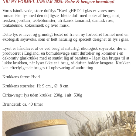
NB! NY FORMEL JANUAR 2025: Bedre & længere brænding!
Vores håndlavede, store duftlys "KærligHED" i glas er vores mest
romantiske lys med den dejligste, bløde duft med noter af bergamot,
fersken, jordbær, æbleblomster, afrikansk tamarind, damask rose,
tonkabønne, kokosmælk og hvid musk.
Dette lys er lavet og grundigt testet ud fra en ny forbedret formel med en
økologisk soyavoks, som er helt naturlig og specielt designet til lys i glas.
Lyset er håndlavet af os ved brug af naturlig, økologisk soyavoks, der er
produceret i England, en bomuldsvæge samt duftolier og kommer i en
dekorativ glaskrukke med et smukt låg af bambus – låget kan bruges til at
lukke krukken, når lyset ikke er i brug, så duften holder længere. Krukken
kan efterfølgende bruges til opbevaring af andre ting.
Krukkens farve: Hvid
Krukkens størrelse: H: 9 cm., Ø: 8 cm.
Cirka-vægt: lys uden krukke: 230g, i alt: 530g
Brændetid: ca. 40 timer