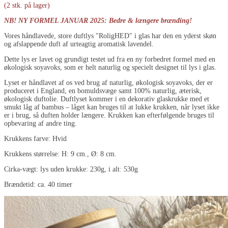
(2 stk. på lager)
NB! NY FORMEL JANUAR 2025: Bedre & længere brænding!
Vores håndlavede, store duftlys "RoligHED" i glas har den en yderst skøn
og afslappende duft af urteagtig aromatisk lavendel.
Dette lys er lavet og grundigt testet ud fra en ny forbedret formel med en
økologisk soyavoks, som er helt naturlig og specielt designet til lys i glas.
Lyset er håndlavet af os ved brug af naturlig, økologisk soyavoks, der er
produceret i England, en bomuldsvæge samt 100% naturlig, æterisk,
økologisk duftolie. Duftlyset kommer i en dekorativ glaskrukke med et
smukt låg af bambus – låget kan bruges til at lukke krukken, når lyset ikke
er i brug, så duften holder længere. Krukken kan efterfølgende bruges til
opbevaring af andre ting.
Krukkens farve: Hvid
Krukkens størrelse: H: 9 cm., Ø: 8 cm.
Cirka-vægt: lys uden krukke: 230g, i alt: 530g
Brændetid: ca. 40 timer