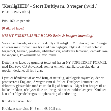
'KærligHED' - Stort Duftlys m. 3 væger
(hvid /
øko.soyavoks)
Pris: 160 kr. per stk.
(0 stk. på lager)
NB! NY FORMEL JANUAR 2025: Bedre & længere brænding!
Vores håndlavede, ekstra store duftlys "KærligHED" i glas og med 3 væger
er vores mest romantiske lys med den dejligste, bløde duft med noter af
bergamot, fersken, jordbær, æbleblomster, afrikansk tamarind, damask rose,
tonkabønne, kokosmælk og hvid musk.
Dette lys er lavet og grundigt testet ud fra en NY FORBEDRET FORMEL
med EcoSoya CB-Advanced, som er en helt naturlig soyavoks, der er
specielt designet til lys i glas.
Lyset er håndlavet af os ved brug af naturlig, økologisk soyavoks, der er
produceret i England, 3 væger samt duftolier. Duftlyset kommer i en
dekorativ glaskrukke med et smukt låg af bambus – låget kan bruges til at
lukke krukken, når lyset ikke er i brug, så duften holder længere. Krukken
kan efterfølgende bruges til opbevaring af andre ting.
Krukkens farve: Hvid
Krukkens størrelse: H: 8 cm., Ø: 10,8 cm.