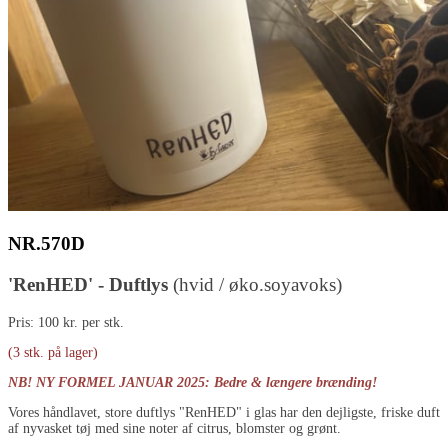
NR.570D
'RenHED' - Duftlys
(hvid / øko.soyavoks)
Pris: 100 kr. per stk.
(3 stk. på lager)
NB! NY FORMEL JANUAR 2025: Bedre & længere brænding!
Vores håndlavet, store duftlys "RenHED" i glas har den dejligste, friske duft
af nyvasket tøj med sine noter af citrus, blomster og grønt.