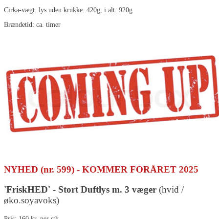
Cirka-vægt: lys uden krukke: 420g, i alt: 920g
Brændetid: ca. timer
NYHED
(nr. 599)
- KOMMER FORÅRET 2025
'FriskHED' - Stort Duftlys m. 3 væger
(hvid /
øko.soyavoks)
Pris: 160 kr. per stk.