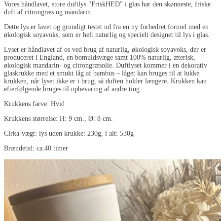
Vores håndlavet, store duftlys "FriskHED" i glas har den skønneste, friske
duft af citrongræs og mandarin.
Dette lys er lavet og grundigt testet ud fra en ny forbedret formel med en
økologisk soyavoks, som er helt naturlig og specielt designet til lys i glas.
Lyset er håndlavet af os ved brug af naturlig, økologisk soyavoks, der er
produceret i England, en bomuldsvæge samt 100% naturlig, æterisk,
økologisk mandarin- og citrongræsolie. Duftlyset kommer i en dekorativ
glaskrukke med et smukt låg af bambus – låget kan bruges til at lukke
krukken, når lyset ikke er i brug, så duften holder længere. Krukken kan
efterfølgende bruges til opbevaring af andre ting.
Krukkens farve: Hvid
Krukkens størrelse: H: 9 cm., Ø: 8 cm.
Cirka-vægt: lys uden krukke: 230g, i alt: 530g
Brændetid: ca.40 timer