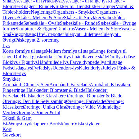
Små
Lysestager - til fyrfadslys
Lysestager - til lange lys
Knager -
Blomster
Knager - Runde
Krukker m. Tændstikker
Lamper
Mobil- &
Tablet-holdere
Nøgleringe
Organizers - Smykker
Organizers -
Diverse
Skåle - Mellem & Store
Skåle - til Smykker
Sæbeskåle -
Firkantede
Sæbeskåle - Ovale
Sæbeskåle - Runde
Sæbeskåle - Øvrige
former
Skulpturer & Figurer
Tandkrus
Vaser - Mellem & Store
Vaser -
Små
Vægophæng
Ure
Urtepotter
Julepynt - Juletræet
Julepynt -
Øvrigt
Påskepynt
2. sortering
Lys
Korte formlys til stage
Mellem formlys til stage
Lange formlys til
stage
Duftlys i glaskrukker
Duftlys i håndlavede skålę
Duftlys i dåse
Bloklys / Figurlys
Håndrullede lys
Farve-dyppede lys til stage
Fødselsdagslys
Fyrfadslys
Udendørs-lys
Kalenderlys
Julelys
Påske- &
Blomsterlys
Smykker
Armbånd: Chunky Sten
Armbånd: Farvelade
Armbånd: Klassikere
Fingerringe
Halskæder: Blomster & Blade
Halskæder:
Farvelade
Halskæder: Klassikere
Øreringe: Blomster & Blade
Øreringe: Den lille Sølv-samling
Øreringe: Farvelade
Øreringe:
Klassikere
Øreringe: Unika Glas
Øreringe: Vilde Vidundelige
Verden
Øreringe: Vinter & Jul
Tekstil & Garn
Bi-Wraps
Grydelapper / Bordskånere
Viskestykker
Kort
Gavekort