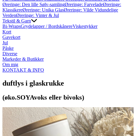
Øreringe: Den lille Sølv-samling
Øreringe: Farvelade
Øreringe:
Klassikere
Øreringe: Unika Glas
Øreringe: Vilde Vidundelige
Verden
Øreringe: Vinter & Jul
Tekstil & Garn
Bi-Wraps
Grydelapper / Bordskånere
Viskestykker
Kort
Gavekort
Jul
Påske
Diverse
Markeder & Butikker
Om mig
KONTAKT & INFO
duftlys i glaskrukke
(øko.SOYAvoks eller bivoks)