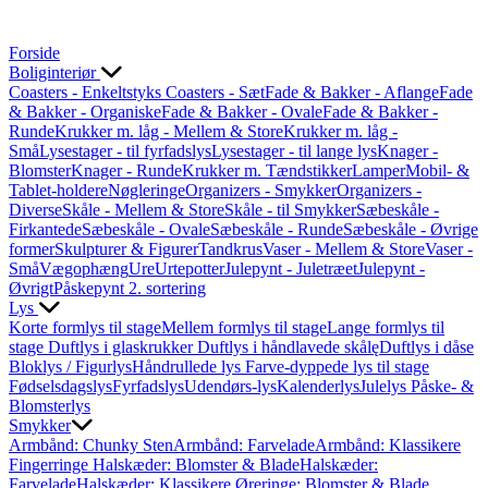
Forside
Boliginteriør
Coasters - Enkeltstyks
Coasters - Sæt
Fade & Bakker - Aflange
Fade
& Bakker - Organiske
Fade & Bakker - Ovale
Fade & Bakker -
Runde
Krukker m. låg - Mellem & Store
Krukker m. låg -
Små
Lysestager - til fyrfadslys
Lysestager - til lange lys
Knager -
Blomster
Knager - Runde
Krukker m. Tændstikker
Lamper
Mobil- &
Tablet-holdere
Nøgleringe
Organizers - Smykker
Organizers -
Diverse
Skåle - Mellem & Store
Skåle - til Smykker
Sæbeskåle -
Firkantede
Sæbeskåle - Ovale
Sæbeskåle - Runde
Sæbeskåle - Øvrige
former
Skulpturer & Figurer
Tandkrus
Vaser - Mellem & Store
Vaser -
Små
Vægophæng
Ure
Urtepotter
Julepynt - Juletræet
Julepynt -
Øvrigt
Påskepynt
2. sortering
Lys
Korte formlys til stage
Mellem formlys til stage
Lange formlys til
stage
Duftlys i glaskrukker
Duftlys i håndlavede skålę
Duftlys i dåse
Bloklys / Figurlys
Håndrullede lys
Farve-dyppede lys til stage
Fødselsdagslys
Fyrfadslys
Udendørs-lys
Kalenderlys
Julelys
Påske- &
Blomsterlys
Smykker
Armbånd: Chunky Sten
Armbånd: Farvelade
Armbånd: Klassikere
Fingerringe
Halskæder: Blomster & Blade
Halskæder:
Farvelade
Halskæder: Klassikere
Øreringe: Blomster & Blade